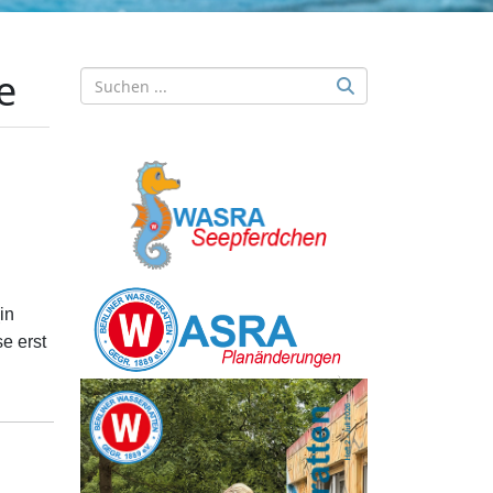
e
in
e erst