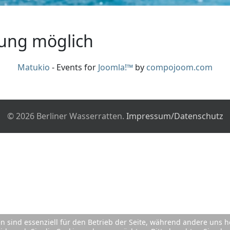
dung möglich
Matukio
- Events for
Joomla!™
by
compojoom.com
© 2026 Berliner Wasserratten.
Impressum/Datenschutz
en sind essenziell für den Betrieb der Seite, während andere uns 