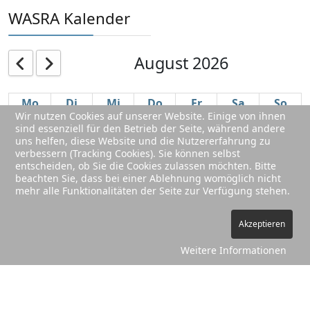
WASRA Kalender
August 2026
Mo
Di
Mi
Do
Fr
Sa
So
Wir nutzen Cookies auf unserer Website. Einige von ihnen
27
28
29
30
31
1
2
sind essenziell für den Betrieb der Seite, während andere
uns helfen, diese Website und die Nutzererfahrung zu
verbessern (Tracking Cookies). Sie können selbst
entscheiden, ob Sie die Cookies zulassen möchten. Bitte
beachten Sie, dass bei einer Ablehnung womöglich nicht
3
4
5
6
7
8
9
mehr alle Funktionalitäten der Seite zur Verfügung stehen.
Akzeptieren
10
11
12
13
14
15
16
Weitere Informationen
17
18
19
20
21
22
23